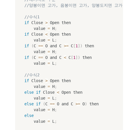
//양봉이면 고가, 음봉이면 고가, 양봉도지면 고가, 
//수식1
if
 Close 
>
 Open then

		value 
=
 H
;
if
 Close 
<
 Open then

		value 
=
 L
;
if
(
C 
==
 O and C 
>=
 C
[
1
]
)
 then

		value 
=
 H
;
if
(
C 
==
 O and C 
<
 C
[
1
]
)
 then

		value 
=
 L
;
//수식2
if
 Close 
>
 Open then

		value 
=
 H
;
else
if
 Close 
<
 Open then

		value 
=
 L
;
else
if
(
C 
==
 O and C 
>=
 O
)
 then

		value 
=
 H
;
else
		value 
=
 L
;