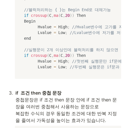
//블럭처리하는 { }는 Begin End로 대체가능
if
crossup
(
C
,
ma
(
C
,
20
)
)
 Then

Begin

			Hvalue 
=
 High
;
//Hvalue변수에 고가를 저장
			Lvalue 
=
 Low
;
//Lvalue변수에 저가를 저장
end

//실행문이 2개 이상인데 블럭처리를 하지 않으면
if
crossup
(
C
,
ma
(
C
,
20
)
)
 Then

			Hvalue 
=
 High
;
//첫번째 실행문만 if문에 
			Lvalue 
=
 Low
;
//두번째 실행문은 if문과 관
3
.
if  조건 then 중첩 문장
중첩문장은 if 조건 then 문장 안에 if 조건 then 문
장을 여러번 중첩해서 사용하는 문장으로

복잡한 수식의 경우 동일한 조건에 대한 반복 지정
을 줄여서 가독성을 높이는 효과가 있습니다.