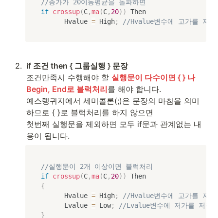
//종가가 20이동평균을 돌파하면
if
crossup
(
C
,
ma
(
C
,
20
)
)
 Then

			Hvalue 
=
 High
;
//Hvalue변수에 고가를 저장
2
.
if 조건 then { 그룹실행 } 문장
조건만족시 수행해야 할 
실행문이 다수이면 { } 나 
Begin, End로 블럭처리
를 해야 합니다.

예스랭귀지에서 세미콜론(;)은 문장의 마침을 의미
하므로 { }로 블럭처리를 하지 않으면

첫번째 실행문을 제외하면 모두 if문과 관계없는 내
용이 됩니다.
//실행문이 2개 이상이면 블럭처리
if
crossup
(
C
,
ma
(
C
,
20
)
)
{
			Hvalue 
=
 High
;
//Hvalue변수에 고가를 저장
			Lvalue 
=
 Low
;
//Lvalue변수에 저가를 저장
}