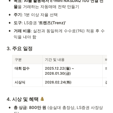
•
목표
: 
AI를 활용해서 E-mini NASDAQ 100 연결 선
물
을 거래하는 자동매매 전략 만들기
•
주기
: 1분 이상 자율 선택
•
도구
: LS증권 
'트렌즈(Trenz)'
•
거래 비용
: 실전과 동일하게 수수료(1틱) 적용 후 수
익을 내야 함
3. 주요 일정
구분
기간 및 내용
비고
대회 접수
2025.12.22(월) ~ 
트렌즈
2026.01.30(금)
시상식
2026.02.24(화)
결과
4. 시상 및 혜택 
•
총 상금
: 
800만 원
 (숭실대 총장상, LS증권 사장상 