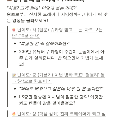
"차트? 그게 뭔데? 어떻게 보는 건데?"
왕초보부터 진지한 트레이더 지망생까지, 나에게 딱 맞
는 영상을 골라보세요!
 난이도: 하 (입문) 슈카형 믿고 보는 '차트 보는 
법' (10분 순삭)
•
"복잡한 건 딱 질색이라면?"
•
230만 유튜버 슈카형이 주린이 눈높이에서 아
주 쉽게 알려줍니다. 밥 먹으면서 가볍게 보세
요!
 난이도: 중 (기본기) 이번 방학 목표! '염블리' 쌤
과 5강으로 차트 떼기
•
"제대로 배워보고 싶은데 너무 긴 건 싫다면?"
•
LS증권 염승환 이사님의 깔끔한 강의! 이것만 
봐도 캔들이 말을 걸어올걸요?
 난이도: 상 (핵심 심화) 진짜 트레이더가 되고 싶